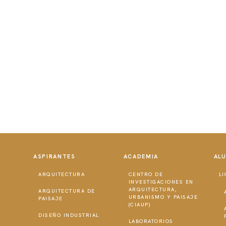
ASPIRANTES
ACADEMIA
AL
ARQUITECTURA
CENTRO DE
LI
INVESTIGACIONES EN
ARQUITECTURA,
ARQUITECTURA DE
URBANISMO Y PAISAJE
PAISAJE
(CIAUP)
DISEÑO INDUSTRIAL
LABORATORIOS