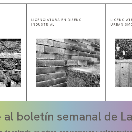
LICENCIATURA EN DISEÑO
LICENCIAT
INDUSTRIAL
URBANISM
 al boletín semanal de L
a de entrada los avisos, convocatorias y colaboraci