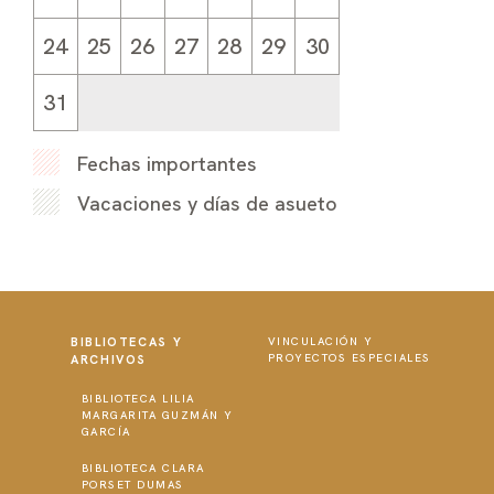
24
25
26
27
28
29
30
31
Fechas importantes
Vacaciones y días de asueto
BIBLIOTECAS Y
VINCULACIÓN Y
PROYECTOS ESPECIALES
ARCHIVOS
BIBLIOTECA LILIA
MARGARITA GUZMÁN Y
GARCÍA
BIBLIOTECA CLARA
PORSET DUMAS