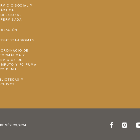
RVICIO SOCIAL Y
RÁCTICA
ROFESIONAL
UPERVISADA
TULACIÓN
EDIATECA-IDIOMAS
OORDINACIÓ DE
NFORMÁTICA Y
RVICIOS DE
ÓMPUTO Y PC PUMA
 PC PUMA
BLIOTECAS Y
RCHIVOS
DE MÉXICO, 2024