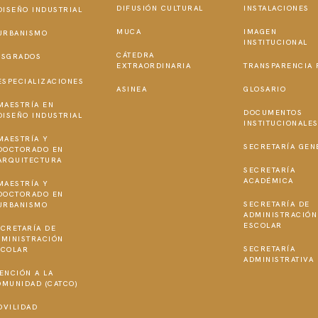
DIFUSIÓN CULTURAL
INSTALACIONES
DISEÑO INDUSTRIAL
MUCA
IMAGEN
URBANISMO
INSTITUCIONAL
CÁTEDRA
OSGRADOS
EXTRAORDINARIA
TRANSPARENCIA 
ESPECIALIZACIONES
ASINEA
GLOSARIO
MAESTRÍA EN
DOCUMENTOS
DISEÑO INDUSTRIAL
INSTITUCIONALE
MAESTRÍA Y
SECRETARÍA GEN
DOCTORADO EN
ARQUITECTURA
SECRETARÍA
ACADÉMICA
MAESTRÍA Y
DOCTORADO EN
SECRETARÍA DE
URBANISMO
ADMINISTRACIÓN
ESCOLAR
CRETARÍA DE
DMINISTRACIÓN
SECRETARÍA
SCOLAR
ADMINISTRATIVA
ENCIÓN A LA
OMUNIDAD (CATCO)
OVILIDAD