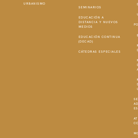
URBANISMO
SEMINARIOS
EDUCACIÓN A
DISTANCIA Y NUEVOS
P
MEDIOS
EDUCACIÓN CONTINUA
(DECAD)
CÁTEDRAS ESPECIALES
SE
A
E
AT
C
M