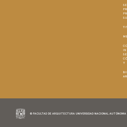
SE
P
P
S
TI
M
C
I
SE
C
Y
BI
A
© FACULTAD DE ARQUITECTURA UNIVERSIDAD NACIONAL AUTÓNOMA 