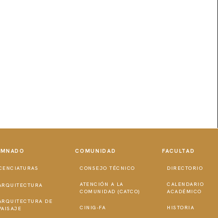
UMNADO
COMUNIDAD
FACULTAD
CENCIATURAS
CONSEJO TÉCNICO
DIRECTORIO
ATENCIÓN A LA
CALENDARIO
ARQUITECTURA
COMUNIDAD (CATCO)
ACADÉMICO
ARQUITECTURA DE
CINIG-FA
HISTORIA
PAISAJE